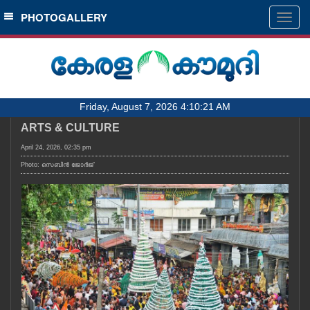
SECTIONS
PHOTOGALLERY
Togg
navig
HOME
LATEST
AUDIO
Friday, August 7, 2026 4:10:21 AM
NOTIFIED NEWS
ARTS & CULTURE
POLL
April 24, 2026, 02:35 pm
KERALA
Photo: സെബിൻ ജോർജ്
LOCAL
OBITUARY
NEWS 360