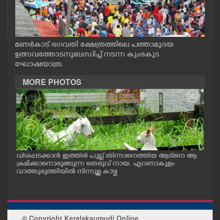
CASE DIARY
CINEMA
മണർകാട് ഭഗവതി ക്ഷേത്രത്തിലെ പത്താമുദയ
ഉത്സവത്തോടനുബന്ധിച്ച് നടന്ന കുംഭകുട
ഘോഷയാത്ര.
OPINION
MORE PHOTOS
PHOTOS
LIFESTYLE
SPIRITUAL
വിശപ്പടക്കാൻ ഇത്തിരി പുല്ല് തിന്നാനെത്തിയ ആടിനെ ആ
മത്സ
പം
ക്രമിക്കാനൊരുങ്ങുന്ന തെരുവ് നായ. എറണാകുളം
റക്
ു.
വാത്തുരുത്തിയിൽ നിന്നുള്ള കാഴ്ച
റിൽ 
INFO+
ART
© Copyright Keralakaumudi Online