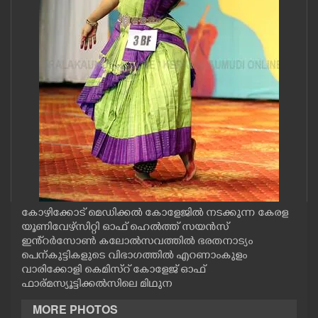
CASE DIARY
CINEMA
OPINION
PHOTOS
LIFESTYLE
കോഴിക്കോട് മെഡിക്കൽ കോളേജിൽ നടക്കുന്ന കേരള
SPIRITUAL
യൂണിവേഴ്സിറ്റി ഓഫ് ഹെൽത്ത് സയൻസ്
ഇൻ്റർസോൺ കലോൽസവത്തിൽ ഭരതനാട്യം
പെന്കുട്ടികളുടെ വിഭാഗത്തിൽ എറണാംകുളം
INFO+
വാരിക്കോളി കെമിസ്റ് കോളേജ് ഓഫ്
ഫാര്മസ്യൂട്ടിക്കൽസിലെ മിഥുന
ART
MORE PHOTOS