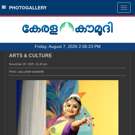
SECTIONS
PHOTOGALLERY
Togg
navig
HOME
LATEST
AUDIO
Friday, August 7, 2026 2:06:23 PM
NOTIFIED NEWS
ARTS & CULTURE
POLL
November 20, 2025, 01:40 pm
KERALA
Photo: രോഹിത്ത് തയ്യിൽ
LOCAL
OBITUARY
NEWS 360