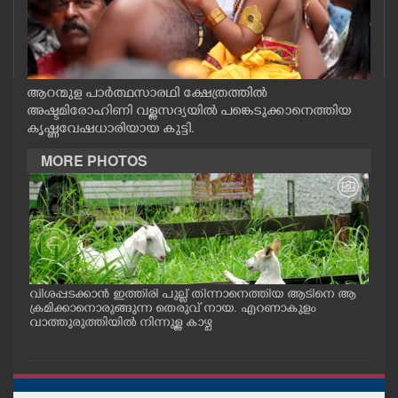
CASE DIARY
CINEMA
ആറന്മുള പാർത്ഥസാരഥി ക്ഷേത്രത്തിൽ
അഷ്ടമിരോഹിണി വള്ളസദ്യയിൽ പങ്കെടുക്കാനെത്തിയ
OPINION
കൃഷ്ണവേഷധാരിയായ കുട്ടി.
MORE PHOTOS
PHOTOS
LIFESTYLE
SPIRITUAL
വിശപ്പടക്കാൻ ഇത്തിരി പുല്ല് തിന്നാനെത്തിയ ആടിനെ ആ
മത്സ
പം
ക്രമിക്കാനൊരുങ്ങുന്ന തെരുവ് നായ. എറണാകുളം
റക്
ു.
വാത്തുരുത്തിയിൽ നിന്നുള്ള കാഴ്ച
റിൽ 
INFO+
ART