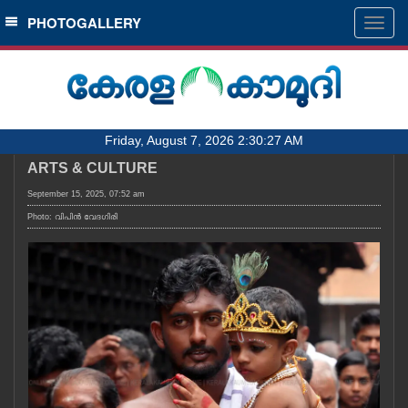
SECTIONS
PHOTOGALLERY
Togg
navig
HOME
LATEST
AUDIO
Friday, August 7, 2026 2:30:27 AM
NOTIFIED NEWS
ARTS & CULTURE
POLL
September 15, 2025, 07:52 am
KERALA
Photo: വിപിൻ വേദഗിരി
LOCAL
OBITUARY
NEWS 360