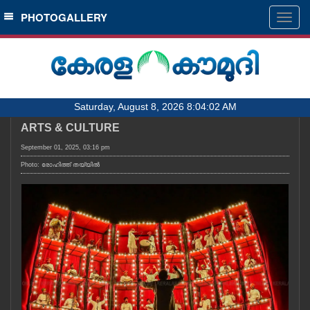
SECTIONS
PHOTOGALLERY
Togg
navig
HOME
LATEST
AUDIO
Saturday, August 8, 2026 8:04:02 AM
NOTIFIED NEWS
ARTS & CULTURE
POLL
September 01, 2025, 03:16 pm
KERALA
Photo: രോഹിത്ത് തയ്യിൽ
LOCAL
OBITUARY
NEWS 360