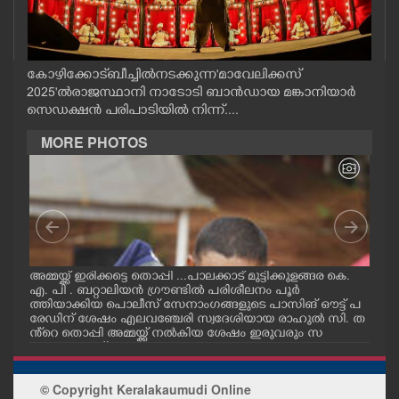
CASE DIARY
CINEMA
കോഴിക്കോട് ബീച്ചിൽ നടക്കുന്ന 'മാവേലിക്കസ്
2025'ൽ രാജസ്ഥാനി നാടോടി ബാൻഡായ മങ്കാനിയാർ
സെഡക്ഷൻ പരിപാടിയിൽ നിന്ന്....
OPINION
MORE PHOTOS
PHOTOS
LIFESTYLE
SPIRITUAL
ഗ
അമ്മയ്ക്ക് ഇരിക്കട്ടെ തൊപ്പി ...പാലക്കാട് മുട്ടിക്കുളങ്ങര കെ.
പാലക
എ. പി . ബറ്റാലിയൻ ഗ്രൗണ്ടിൽ പരിശീലനം പൂർ
ഗ്ര
ക്
ത്തിയാക്കിയ പൊലീസ് സേനാംഗങ്ങളുടെ പാസിങ് ഔട്ട് പ
സേന
രേഡിന് ശേഷം എലവഞ്ചേരി സ്വദേശിയായ രാഹുൽ സി. ത
രിശ
INFO+
ളം
ൻ്റെ തൊപ്പി അമ്മയ്ക്ക് നൽകിയ ശേഷം ഇരുവരും സ
അമ്
ക
ന്തോഷം പങ്ക്ഇടുന്നു.
ART
© Copyright Keralakaumudi Online