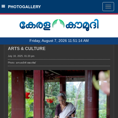
SECTIONS
PHOTOGALLERY
Togg
navig
HOME
LATEST
AUDIO
Friday, August 7, 2026 11:51:14 AM
NOTIFIED NEWS
ARTS & CULTURE
POLL
July 16, 2025, 01:20 pm
KERALA
Photo: സെബിൻ ജോർജ്
LOCAL
OBITUARY
NEWS 360