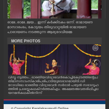
CASE DIARY
CINEMA
രാമഃ..രാമഃ..ജയ... ഇന്ന് കർക്കിടകം ഒന്ന്. രാമായണ
മാസാരംഭം, കോട്ടയം തിരുവാറ്റയിൽ രാമായണ
പാരായണം നടത്തുന്ന ആര്യദേവിയമ്മ
OPINION
MORE PHOTOS
PHOTOS
LIFESTYLE
SPIRITUAL
ിയിൽ
വിസ്മ നൃത്തം...ഭാരതീയ വിദ്യാഭവൻ കൊച്ചി കേന്ദ്രത്തിന്റെ പ്ര
മഴക
ടെ
തിമാസ സാംസ്കാരി പരിപാടിയുടെ ഭാഗമായി ടി.ഡി
ൻഡറ
റോഡിലെ ഭാരതീയ വിദ്യാഭവൻ സർദാർ പട്ടേൽ സഭാഗൃഹ
നാൽ
INFO+
ത്തിൽ പ്രശസ്ത കഥക് നർത്തകി എം. അക്ഷത അവതരിപ്പിച്ച ല
സം
യ നമൻ കഥകിൽ നിന്ന്
ART
© Copyright Keralakaumudi Online