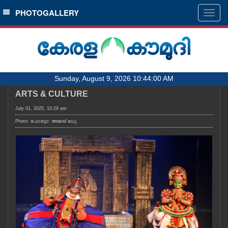
SECTIONS
PHOTOGALLERY
Togg
navig
HOME
LATEST
AUDIO
Sunday, August 9, 2026 10:44:00 AM
NOTIFIED NEWS
ARTS & CULTURE
POLL
July 01, 2025, 10:29 am
KERALA
Photo: ഫോട്ടോ: അജയ് മധു
LOCAL
OBITUARY
NEWS 360