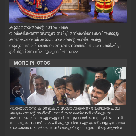
CASE DIARY
CINEMA
കുമാരനാശാന്റെ 101ാം ചരമ
വാർഷികത്തോടനുബന്ധിച്ച് മസ്കറ്റിലെ കവിതക്കൂട്ടം
കലാകാരന്മാർ കുമാരനാശാന്റെ കവിതകളെ
OPINION
ആസ്പദമാക്കി തൈക്കാട് ഗണേശത്തിൽ അവതരിപ്പിച്ച
ശ്രീ ഭൂവിലസ്ഥിര ദൃശ്യാവിഷ്‌കാരം
PHOTOS
MORE PHOTOS
LIFESTYLE
SPIRITUAL
മ്പ്
ദുരിതാശ്വാസ ക്യാമ്പുകൾ സന്ദർശിക്കുന്ന വേളയിൽ ചമ്പ
ദുര
INFO+
്ട
ക്കുളം സെന്റ് മേരീസ് ഹയർ സെക്കൻഡറി സ്കൂളിലെ
ക്ക
ക്യാമ്പിലെത്തിയ എ.ഐ.സി.സി ജനറൽ സെക്രട്ടറി കെ.സി
ക്യ
വേണുഗോപാൽ എം.പി കുരുന്നിനെ എടുത്ത് ലാളിച്ചപ്പോൾ.
മാധ
സഹകരണ-എക്സൈസ് വകുപ്പ് മന്ത്രി എം. ലിജു, കൃഷിവ
വേ
ART
കുപ്പ് മന്ത്രി ടി. സിദ്ദിഖ്, റെജി ചെറിയാൻ എം. എൽ. എ എ
മന്ത