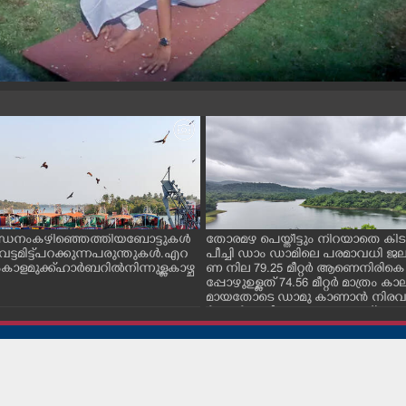
ന്ധനം കഴിഞ്ഞെത്തിയ ബോട്ടുകൾ
തോരമഴ പെയ്തീട്ടും നിറയാതെ കിടക
ും വട്ടമിട്ട് പറക്കുന്ന പരുന്തുകൾ. എറ
പീച്ചി ഡാം ഡാമിലെ പരമാവധി 
ാളമുക്ക് ഹാർബറിൽ നിന്നുള്ള കാഴ്ച
ണ നില 79.25 മീറ്റർ ആണെനിരികെ
പ്പോഴുഉള്ളത് 74.56 മീറ്റർ മാത്രം
മായതോടെ ഡാമു കാണാൻ നിരവധ
ർശകർ ഇവിടെ എത്തുന്നുണ്ട്