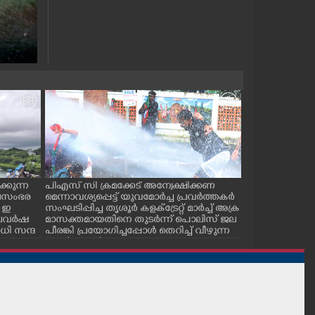
്കുന്ന
പിഎസ് സി ക്രമക്കേട് അന്വേക്ഷിക്കണ
പാലക്കാട് ടൗ
ജലസംഭര
മെന്നാവശ്യപ്പെട്ട് യുവമോർച്ച പ്രവർത്തകർ
സ് കമ്മിറ്റിയ
 ഇ
സംഘടിപ്പിച്ച തൃശൂർ കളക്ട്രേറ്റ് മാർച്ച് അക്ര
കുഴിമൂടൽ സമര
 കാലവർഷ
മാസക്തമായതിനെ തുടർന്ന് പൊലിസ് ജല
സെക്രട്ടറി സി.
ി സന്ദ
പീരങ്കി പ്രയോഗിച്ചപ്പോൾ തെറിച്ച് വീഴുന്ന
പ്രവർത്തകർ