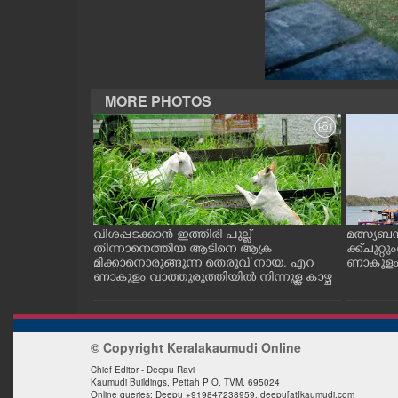
CASE DIARY
CINEMA
MORE PHOTOS
OPINION
PHOTOS
LIFESTYLE
ത്തുടങ്ങിയ
വിശപ്പടക്കാൻ ഇത്തിരി പുല്ല്
മത്സ്യബ
 സമീപം ആറ
തിന്നാനെത്തിയ ആടിനെ ആക്ര
ക്ക് ചുറ്റ
 സമീപം പ്രവർ
മിക്കാനൊരുങ്ങുന്ന തെരുവ് നായ. എറ
ണാകുളം ക
SPIRITUAL
കഴുകി
ണാകുളം വാത്തുരുത്തിയിൽ നിന്നുള്ള കാഴ്ച
INFO+
© Copyright Keralakaumudi Online
Chief Editor - Deepu Ravi
ART
Kaumudi Buildings, Pettah P O. TVM. 695024
Online queries: Deepu +919847238959, deepu[at]kaumudi.com