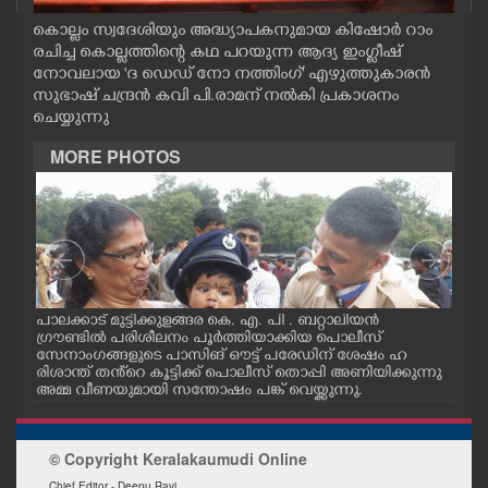
CASE DIARY
കൊല്ലം സ്വദേശിയും അദ്ധ്യാപകനുമായ കിഷോർ റാം
രചിച്ച കൊല്ലത്തിന്റെ കഥ പറയുന്ന ആദ്യ ഇംഗ്ളീഷ്
നോവലായ 'ദ ഡെഡ് നോ നത്തിംഗ്' എഴുത്തുകാരൻ
CINEMA
സുഭാഷ് ചന്ദ്രൻ കവി പി.രാമന് നൽകി പ്രകാശനം
ചെയ്യുന്നു
OPINION
MORE PHOTOS
PHOTOS
LIFESTYLE
പാലക്കാട് മുട്ടിക്കുളങ്ങര കെ. എ. പി . ബറ്റാലിയൻ
പാല
SPIRITUAL
ഗ്രൗണ്ടിൽ പരിശീലനം പൂർത്തിയാക്കിയ പൊലീസ്
പരി
സേനാംഗങ്ങളുടെ പാസിങ് ഔട്ട് പരേഡിന് ശേഷം ഹ
പാസ
രിശാന്ത് തൻ്റെ കൂട്ടിക്ക് പൊലീസ് തൊപ്പി അണിയിക്കുന്നു
ഭിവാ
അമ്മ വീണയുമായി സന്തോഷം പങ്ക് വെയ്ക്കുന്നു.
INFO+
© Copyright Keralakaumudi Online
ART
Chief Editor - Deepu Ravi