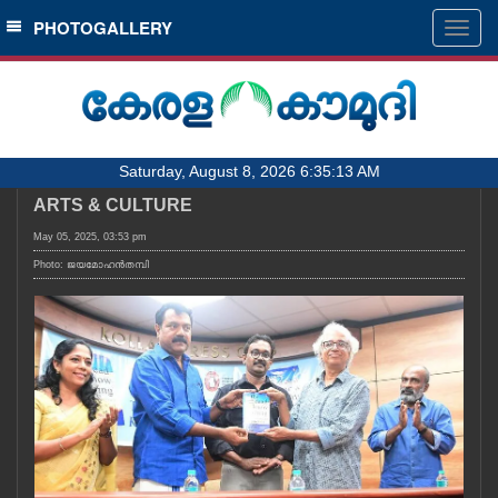
SECTIONS
PHOTOGALLERY
Togg
navig
HOME
LATEST
AUDIO
Saturday, August 8, 2026 6:35:13 AM
NOTIFIED NEWS
ARTS & CULTURE
POLL
May 05, 2025, 03:53 pm
KERALA
Photo: ജയമോഹൻതമ്പി
LOCAL
OBITUARY
NEWS 360