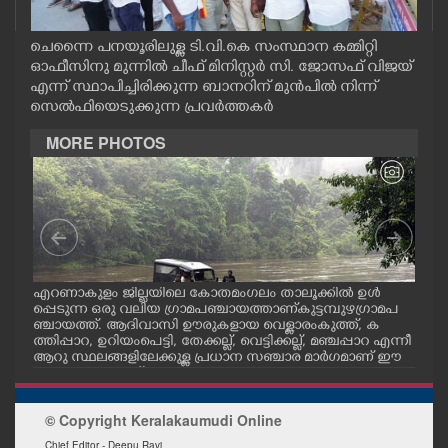
CASE DIARY
ചെന്നൈ പനയൂരിലുള്ള ടി.വി.കെ സംസ്ഥാന കമ്മിറ്റി
ഓഫീസിനു മുന്നിൽ ചീഫ് മിനിസ്റ്റർ സി. ജോസഫ് വിജയ്
CINEMA
എന്ന് സ്ഥാപിച്ചിരിക്കുന്ന ബാനറിന് മുൻപിൽ നിന്ന്
സെൽഫിയെടുക്കുന്ന പ്രവർത്തകർ
OPINION
MORE PHOTOS
PHOTOS
LIFESTYLE
 അ
എറണാകുളം ജില്ലയിലെ കോതമംഗലം താലൂക്കിൽ ഉൾ
പുല
SPIRITUAL
ൽ
പ്പെടുന്ന ഒരു വലിയ ഗ്രാമപഞ്ചായത്താണ് കുട്ടമ്പുഴ ഗ്രാമ പ
കൈമ
ട്
ഞ്ചായത്ത്. ആദിവാസി ഊരുകളായ വെള്ളാരംകുത്ത്, ക
കോർ
ത്തിപ്പാറ, ഉറിയംപെട്ടി, തേക്കല്ല്, വെട്ടിക്കല്ല്, മഞ്ചപ്പാറ എന്നീ
പുല
ആറു സ്ഥലങ്ങളിലേക്കുള്ള പ്രധാന സഞ്ചാര മാർഗമാണ് ഈ
INFO+
കാണുന്ന കടത്ത് വള്ളം
© Copyright Keralakaumudi Online
ART
Chief Editor - Deepu Ravi