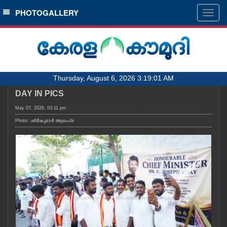
SECTIONS
PHOTOGALLERY
Togg
navig
HOME
LATEST
AUDIO
Thursday, August 6, 2026 3:19:01 AM
NOTIFIED NEWS
DAY IN PICS
POLL
May 07, 2026, 03:11 pm
KERALA
Photo: ശ്രീകുമാർ ആലപ്ര
LOCAL
OBITUARY
NEWS 360