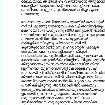
മേഖലയിലേക്ക് അദ്ദേഹം വഴിതിരിയാന്‍ തീരുമാനിച
കേരളീയ സമൂഹത്തിന്റെ വിശേഷിച്ച് പിന്നോക്ക
ജനവിഭാഗങ്ങളുടെ പുണ്യമായി ഭവിച്ചു എന്നേ
പറയേണ്ടു.
മയ്യനാട്ടെ പ്രസിദ്ധമായ പാട്ടത്തില്‍ തറവാട്ടില്‍
സി.വി. കുഞ്ഞുരാമന്റെയും കൊച്ചിക്കാവിന്റെയും
മകനായി 1078 ധനു 23നു (1903 ജനുവരി 8) ഭരണി
നക്ഷത്രത്തില്‍ സുകുമാരന്‍ ജനിച്ചു. സുകുമാരന
പ്രാഥമികവിദ്യാഭ്യാസം വെള്ളമണല്‍
സ്‌കൂളിലായിരുന്നു. പിതാവായ സി.വി.
കുഞ്ഞുരാമനായിരുന്നു ഹെഡ്മാസ്റ്റര്‍. പരവൂര്‍,
കൊല്ലം എന്നിവിടങ്ങളിലായി സ്‌കൂള്‍
വിദ്യാഭ്യാസം പൂര്‍ത്തിയാക്കി. മധുര അമേരിക്കന
കോളേജിലാണ് ഇന്റര്‍മിഡിയറ്റിന് പഠിച്ചത്. തുടര്‍ന്
തിരുവനന്തപുരം സയന്‍സ് കോളേജില്‍ നിന്ന്
(ഇന്നത്തെ യൂണിവേഴ്‌സിറ്റി കോളേജ്) ബി. എ
പാസ്സായി. പിന്നീട് പൊലീസ് കമ്മീഷണറാഫീസില്
ക്ലാര്‍ക്കായി ജോലിയില്‍ പ്രവേശിച്ചു. അധികം
താമസിയാതെ സബ് ഇന്‍സ്‌പെക്ടറാകാം എന്നദ്ദ
പ്രതീക്ഷിച്ചിരുന്നു. അതിനായി അപേക്ഷയും
കൊടുത്തു. എല്ലാ അര്‍ഹതയും യോഗ്യതയും
ഉണ്ടായിരുന്നെങ്കിലും എന്തോ കാരണത്താല്‍
സുകുമാരന്റെ അപേക്ഷ പരിഗണിച്ചില്ല.
അഭിമാനിയായ സുകുമാരന്‍ പിന്നെ അവിടെ